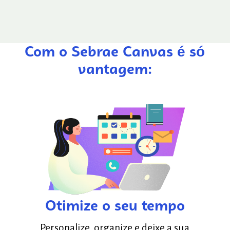
Com o Sebrae Canvas é só
vantagem:
Otimize o seu tempo
Personalize, organize e deixe a sua
Você