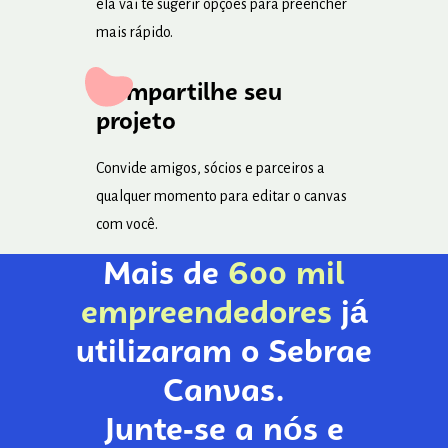
ela vai te sugerir opções para preencher
mais rápido.
Compartilhe seu
projeto
Convide amigos, sócios e parceiros a
qualquer momento para editar o canvas
com você.
Mais de
600 mil
empreendedores
já
utilizaram o Sebrae
Canvas.
Junte-se a nós e